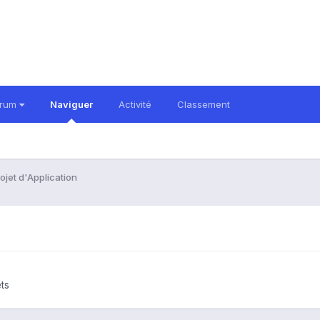
orum
Naviguer
Activité
Classement
ojet d'Application
ets