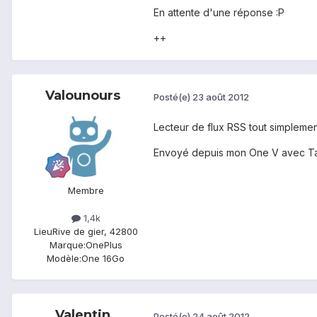
En attente d'une réponse :P
++
Valounours
Posté(e)
23 août 2012
Lecteur de flux RSS tout simplement
Envoyé depuis mon One V avec Ta
Membre
1,4k
Lieu
Rive de gier, 42800
Marque:
OnePlus
Modèle:
One 16Go
Valentin
Posté(e)
24 août 2012