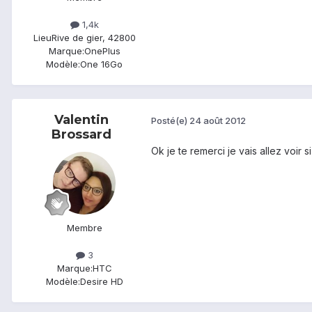
1,4k
Lieu
Rive de gier, 42800
Marque:
OnePlus
Modèle:
One 16Go
Valentin
Posté(e)
24 août 2012
Brossard
Ok je te remerci je vais allez voir s
Membre
3
Marque:
HTC
Modèle:
Desire HD