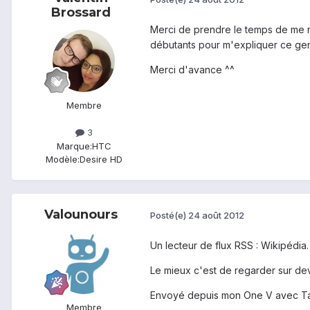
Brossard
Merci de prendre le temps de me rép
débutants pour m'expliquer ce ge
Merci d'avance ^^
Membre
3
Marque:
HTC
Modèle:
Desire HD
Valounours
Posté(e)
24 août 2012
Un lecteur de flux RSS : Wikipédia.
Le mieux c'est de regarder sur dev
Envoyé depuis mon One V avec Ta
Membre