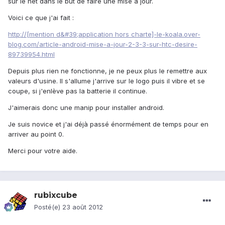
sur le net dans le but de faire une mise à jour.
Voici ce que j'ai fait :
http://[mention d&#39;application hors charte]-le-koala.over-
blog.com/article-android-mise-a-jour-2-3-3-sur-htc-desire-
89739954.html
Depuis plus rien ne fonctionne, je ne peux plus le remettre aux
valeurs d'usine. Il s'allume j'arrive sur le logo puis il vibre et se
coupe, si j'enlève pas la batterie il continue.
J'aimerais donc une manip pour installer android.
Je suis novice et j'ai déjà passé énormément de temps pour en
arriver au point 0.
Merci pour votre aide.
rubixcube
Posté(e)
23 août 2012