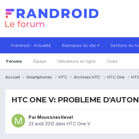
Frandroid - Actualité
Rubriques du site
Sections du f
Forums
Équipe
Utilisateurs en ligne
Clubs
Accueil
Smartphones
HTC
Archives HTC
HTC One
HTC
HTC ONE V: PROBLEME D'AUTO
Par
Moussnextlevel
23 août 2012
dans
HTC One V