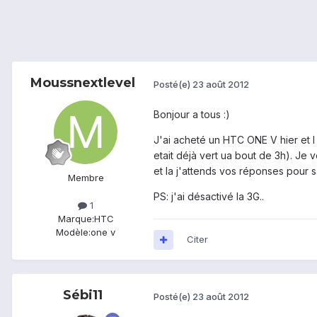
Moussnextlevel
Posté(e)
23 août 2012
Bonjour a tous :)
J'ai acheté un HTC ONE V hier et l 
etait déjà vert ua bout de 3h). Je v
et la j'attends vos réponses pour s
Membre
PS: j'ai désactivé la 3G..
1
Marque:
HTC
Modèle:
one v
Citer
Sébi11
Posté(e)
23 août 2012