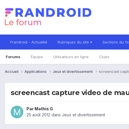
Frandroid - Actualité
Rubriques du site
Sections du f
Forums
Équipe
Utilisateurs en ligne
Clubs
Accueil
Applications
Jeux et divertissement
screencast captu
screencast capture video de mau
Par
Mathis G
25 août 2012
dans
Jeux et divertissement