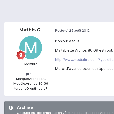
Mathis G
Posté(e)
25 août 2012
Bonjour à tous
Ma tablette Archos 80 G9 est root, 
http://www.mediafire.com/?yso4l
Membre
Merci d'avance pour les réponses 
153
Marque:
Archos,LG
Modèle:
Archos 80 G9
turbo, LG optimus L7
Archivé
Ce sujet est désormais archivé et ne peut plus recevoir de 