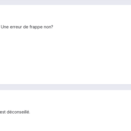
?! Une erreur de frappe non?
est déconseillé.