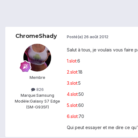
ChromeShady
Posté(e)
26 août 2012
Salut à tous, je voulais vous faire 
1.slot
:6
2.slot
:18
Membre
3.slot
:5
826
4.slot
:50
Marque:
Samsung
Modèle:
Galaxy S7 Edge
5.slot
:60
(SM-G935F)
6.slot
:70
Qui peut essayer et me dire ce qu'