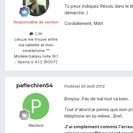
Tu peux indiquez Résolu dans le tit
démarche :)
Responsable de section
Cordiallement, Mstrl
2,9k
Lieu
Je me trouve entre
ma tablette et mon
smartphone ^^
Modèle:
Galaxy note 10.1
- Xperia V 4.1.2 [ROOT]
paflechien54
Posté(e)
30 août 2012
Bonjour...Pas de mal tout va bien...
Tout d'abord je pense que mon pos
téléphone en lui-même....Bref...
Membre
J'ai simplement commis l'erreu