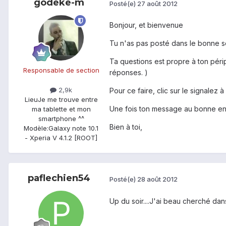
godeke-m
Posté(e)
27 août 2012
Bonjour, et bienvenue
Tu n'as pas posté dans le bonne se
Ta questions est propre à ton péri
Responsable de section
réponses. )
2,9k
Pour ce faire, clic sur le signalez 
Lieu
Je me trouve entre
Une fois ton message au bonne endr
ma tablette et mon
smartphone ^^
Bien à toi,
Modèle:
Galaxy note 10.1
- Xperia V 4.1.2 [ROOT]
paflechien54
Posté(e)
28 août 2012
Up du soir....J'ai beau cherché dans to