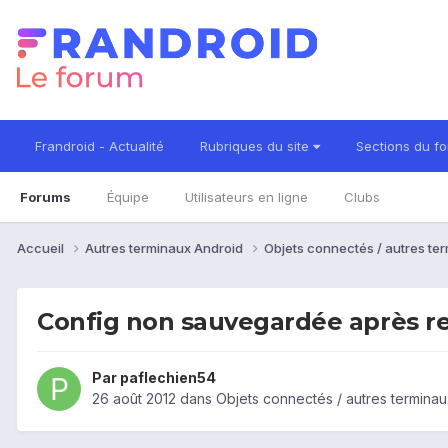
Frandroid - Actualité
Rubriques du site
Sections du f
Forums
Équipe
Utilisateurs en ligne
Clubs
Accueil
Autres terminaux Android
Objets connectés / autres te
Config non sauvegardée après 
Par
paflechien54
26 août 2012
dans
Objets connectés / autres terminau