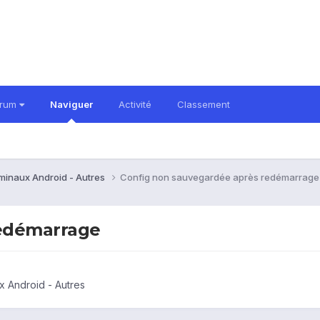
orum
Naviguer
Activité
Classement
rminaux Android - Autres
Config non sauvegardée après redémarrage
redémarrage
x Android - Autres