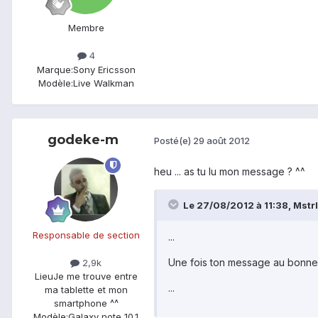
Membre
4
Marque:
Sony Ericsson
Modèle:
Live Walkman
godeke-m
Posté(e)
29 août 2012
heu ... as tu lu mon message ? ^^
Le 27/08/2012 à 11:38, Mstrl 
Responsable de section
...
Une fois ton message au bonne e
2,9k
Lieu
Je me trouve entre
...
ma tablette et mon
smartphone ^^
Modèle:
Galaxy note 10.1