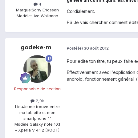
généré un conflit qui s'est envo
4
Marque:
Sony Ericsson
Cordialement.
Modèle:
Live Walkman
PS Je vais chercher comment éditer
godeke-m
Posté(e)
30 août 2012
Pour edite ton titre, tu peux faire 
Effectivemment avec l'explication c
android, fonctionnement général. (
Responsable de section
2,9k
Lieu
Je me trouve entre
ma tablette et mon
smartphone ^^
Modèle:
Galaxy note 10.1
- Xperia V 4.1.2 [ROOT]