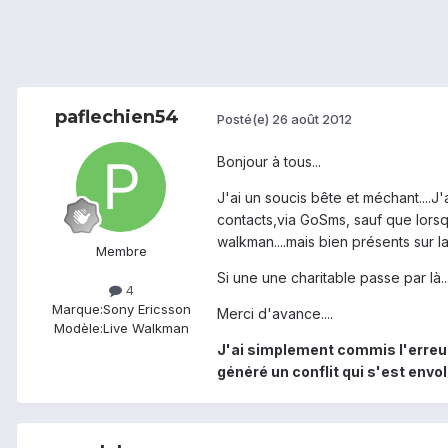
paflechien54
Posté(e)
26 août 2012
Bonjour à tous...
J'ai un soucis bête et méchant....
contacts,via GoSms, sauf que lorsq
walkman....mais bien présents sur la S
Membre
Si une une charitable passe par là..
4
Marque:
Sony Ericsson
Merci d'avance....
Modèle:
Live Walkman
J'ai simplement commis l'erreu
généré un conflit qui s'est envo