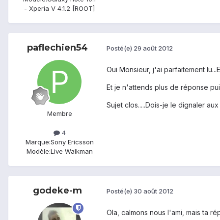
- Xperia V 4.1.2 [ROOT]
paflechien54
Posté(e)
29 août 2012
Oui Monsieur, j'ai parfaitement lu..
Et je n'attends plus de réponse puis
Sujet clos.....Dois-je le dignaler a
Membre
4
Marque:
Sony Ericsson
Modèle:
Live Walkman
godeke-m
Posté(e)
30 août 2012
Ola, calmons nous l'ami, mais ta ré