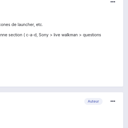
cones de launcher, etc.
onne section ( c-a-d, Sony > live walkman > questions
Auteur