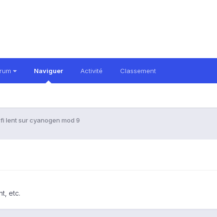
orum
Naviguer
Activité
Classement
fi lent sur cyanogen mod 9
t, etc.