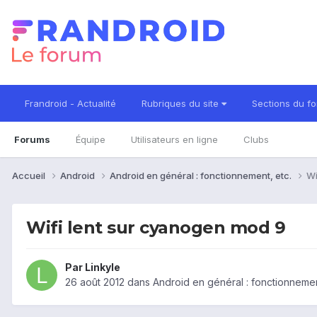
Frandroid - Actualité
Rubriques du site
Sections du f
Forums
Équipe
Utilisateurs en ligne
Clubs
Accueil
Android
Android en général : fonctionnement, etc.
Wi
Wifi lent sur cyanogen mod 9
Par
Linkyle
26 août 2012
dans
Android en général : fonctionnemen