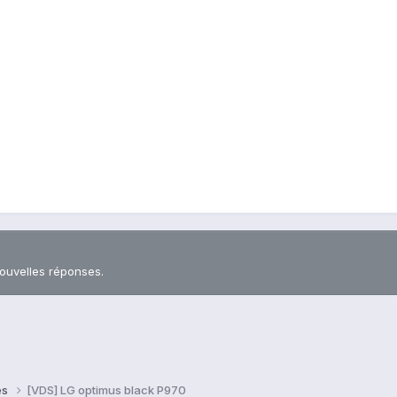
nouvelles réponses.
es
[VDS] LG optimus black P970