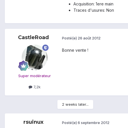
Acquisition: 1ere main
Traces d'usures: Non
CastleRoad
Posté(e)
26 août 2012
Bonne vente !
Super modérateur
7,2k
2 weeks later...
rsuinux
Posté(e)
6 septembre 2012