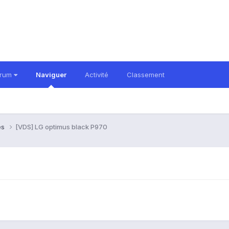
orum
Naviguer
Activité
Classement
es
[VDS] LG optimus black P970