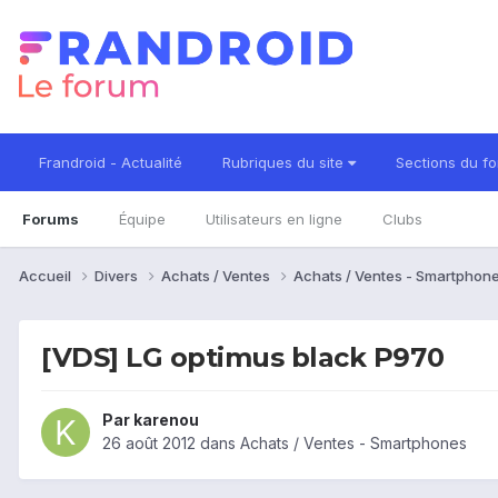
Frandroid - Actualité
Rubriques du site
Sections du f
Forums
Équipe
Utilisateurs en ligne
Clubs
Accueil
Divers
Achats / Ventes
Achats / Ventes - Smartphon
[VDS] LG optimus black P970
Par
karenou
26 août 2012
dans
Achats / Ventes - Smartphones