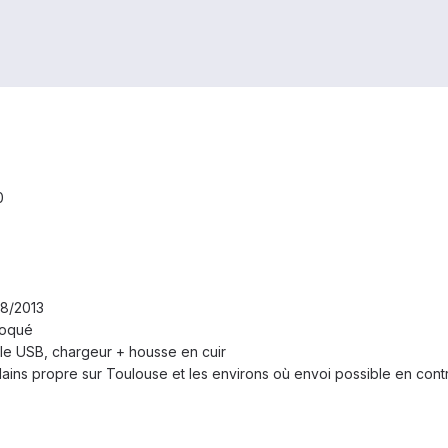
0
08/2013
loqué
ble USB, chargeur + housse en cuir
 Mains propre sur Toulouse et les environs où envoi possible en co