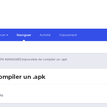
orum
Naviguer
Activité
Classement
APK MANAGER] Impossible de compiler un .apk
mpiler un .apk
ets