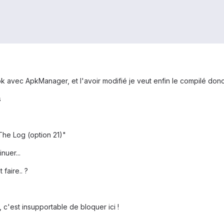
k avec ApkManager, et l'avoir modifié je veut enfin le compilé donc 
s
he Log (option 21)"
nuer...
faire.. ?
, c'est insupportable de bloquer ici !