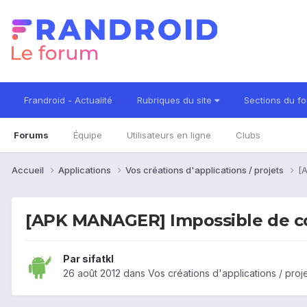
Frandroid - Actualité
Rubriques du site
Sections du f
Forums
Équipe
Utilisateurs en ligne
Clubs
Accueil
Applications
Vos créations d'applications / projets
[
[APK MANAGER] Impossible de co
Par
sifatkl
26 août 2012
dans
Vos créations d'applications / proj