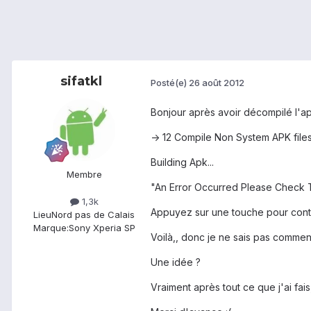
sifatkl
Posté(e)
26 août 2012
Bonjour après avoir décompilé l'ap
-> 12 Compile Non System APK file
Building Apk...
Membre
"An Error Occurred Please Check T
1,3k
Appuyez sur une touche pour conti
Lieu
Nord pas de Calais
Marque:
Sony Xperia SP
Voilà,, donc je ne sais pas comment 
Une idée ?
Vraiment après tout ce que j'ai fais