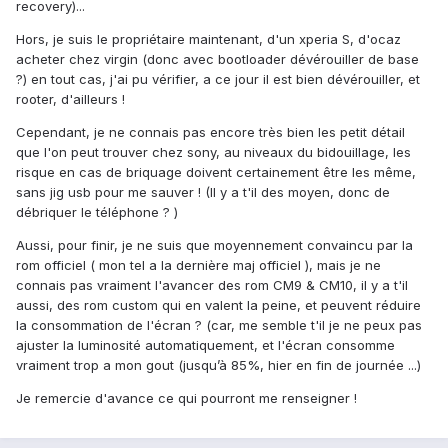
recovery)...
Hors, je suis le propriétaire maintenant, d'un xperia S, d'ocaz
acheter chez virgin (donc avec bootloader dévérouiller de base
?) en tout cas, j'ai pu vérifier, a ce jour il est bien dévérouiller, et
rooter, d'ailleurs !
Cependant, je ne connais pas encore très bien les petit détail
que l'on peut trouver chez sony, au niveaux du bidouillage, les
risque en cas de briquage doivent certainement être les même,
sans jig usb pour me sauver ! (Il y a t'il des moyen, donc de
débriquer le téléphone ? )
Aussi, pour finir, je ne suis que moyennement convaincu par la
rom officiel ( mon tel a la dernière maj officiel ), mais je ne
connais pas vraiment l'avancer des rom CM9 & CM10, il y a t'il
aussi, des rom custom qui en valent la peine, et peuvent réduire
la consommation de l'écran ? (car, me semble t'il je ne peux pas
ajuster la luminosité automatiquement, et l'écran consomme
vraiment trop a mon gout (jusqu’à 85%, hier en fin de journée ...)
Je remercie d'avance ce qui pourront me renseigner !