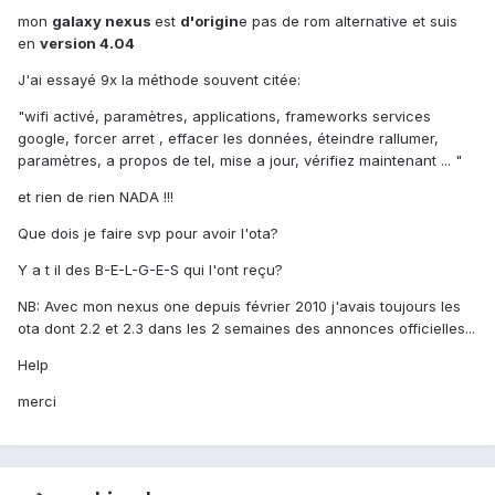
mon
galaxy nexus
est
d'origin
e pas de rom alternative et suis
en
version 4.04
J'ai essayé 9x la méthode souvent citée:
"wifi activé, paramètres, applications, frameworks services
google, forcer arret , effacer les données, éteindre rallumer,
paramètres, a propos de tel, mise a jour, vérifiez maintenant ... "
et rien de rien NADA !!!
Que dois je faire svp pour avoir l'ota?
Y a t il des B-E-L-G-E-S qui l'ont reçu?
NB: Avec mon nexus one depuis février 2010 j'avais toujours les
ota dont 2.2 et 2.3 dans les 2 semaines des annonces officielles...
Help
merci