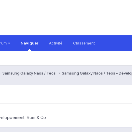
orum
Naviguer
Activité
Classement
Samsung Galaxy Naos / Teos
Samsung Galaxy Naos / Teos - Dével
veloppement, Rom & Co