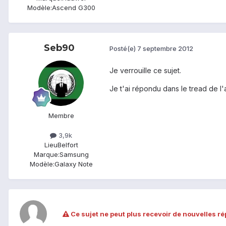
Modèle:
Ascend G300
Seb90
Posté(e)
7 septembre 2012
Je verrouille ce sujet.
Je t'ai répondu dans le tread de l
Membre
3,9k
Lieu
Belfort
Marque:
Samsung
Modèle:
Galaxy Note
Ce sujet ne peut plus recevoir de nouvelles r