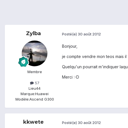
Zylba
Posté(e)
30 août 2012
Bonjour,
je compte vendre mon teos mais il f
Quelqu'un pourrait m'indiquer laqu
Membre
Merci :-D
57
Lieu
44
Marque:
Huawei
Modèle:
Ascend G300
kkwete
Posté(e)
30 août 2012