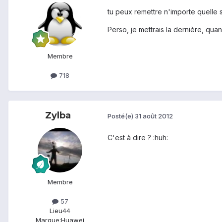
tu peux remettre n'importe quelle st
Perso, je mettrais la dernière, qu
Membre
718
Zylba
Posté(e)
31 août 2012
C'est à dire ? :huh:
Membre
57
Lieu
44
Marque:
Huawei