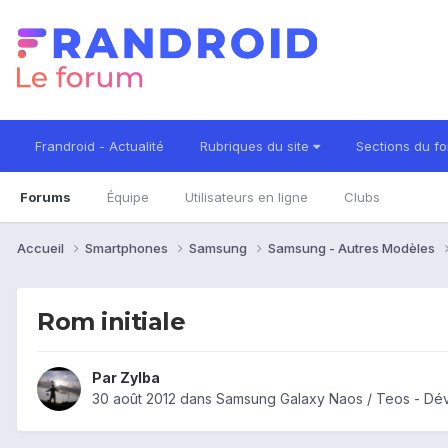
Frandroid - Actualité
Rubriques du site
Sections du f
Forums
Équipe
Utilisateurs en ligne
Clubs
Accueil
Smartphones
Samsung
Samsung - Autres Modèles
Rom initiale
Par
Zylba
30 août 2012
dans
Samsung Galaxy Naos / Teos - Dé