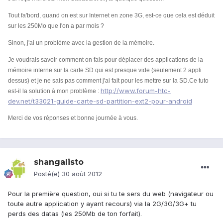
Tout fa'bord, quand on est sur Internet en zone 3G, est-ce que cela est déduit
sur les 250Mo que l'on a par mois ?
Sinon, j'ai un problème avec la gestion de la mémoire.
Je voudrais savoir comment on fais pour déplacer des applications de la
mémoire interne sur la carte SD qui est presque vide (seulement 2 appli
dessus) et je ne sais pas comment j'ai fait pour les mettre sur la SD.
Ce tuto
http://www.forum-htc-
est-il la solution à mon problème :
dev.net/t33021-guide-carte-sd-partition-ext2-pour-android
Merci de vos réponses et bonne journée à vous.
shangalisto
Posté(e)
30 août 2012
Pour la première question, oui si tu te sers du web (navigateur ou
toute autre application y ayant recours) via la 2G/3G/3G+ tu
perds des datas (les 250Mb de ton forfait).