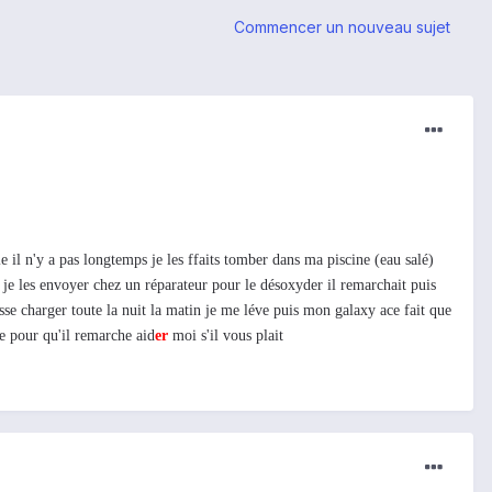
Commencer un nouveau sujet
il n'y a pas longtemps je les ffaits tomber dans ma piscine (eau salé)
ns je les envoyer chez un réparateur pour le désoxyder il remarchait puis
sse charger toute la nuit la matin je me léve puis mon galaxy ace fait que
re pour qu'il remarche aid
er
moi s'il vous plait