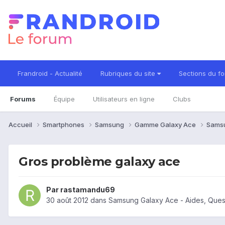
Frandroid - Actualité
Rubriques du site
Sections du f
Forums
Équipe
Utilisateurs en ligne
Clubs
Accueil
Smartphones
Samsung
Gamme Galaxy Ace
Sams
Gros problème galaxy ace
Par
rastamandu69
30 août 2012
dans
Samsung Galaxy Ace - Aides, Ques