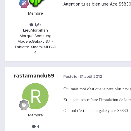
Attention tu as bien une Ace S5830 ?
Membre
1,6k
Lieu
Morbihan
Marque:
Samsung
Modèle:
Galaxy S7 -
Tablette Xiaomi MI PAD
4
rastamandu69
Posté(e)
31 août 2012
Oui mais moi c'est que je peut plus navi
Et je peut pas refaire l'instalation de l
Oui oui c'est bien un galaxy ace S5830
Membre
4