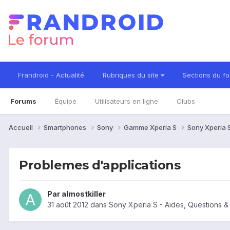
Frandroid - Actualité
Rubriques du site
Sections du f
Forums
Équipe
Utilisateurs en ligne
Clubs
Accueil
Smartphones
Sony
Gamme Xperia S
Sony Xperia 
Problemes d'applications
Par
almostkiller
31 août 2012
dans
Sony Xperia S - Aides, Questions 