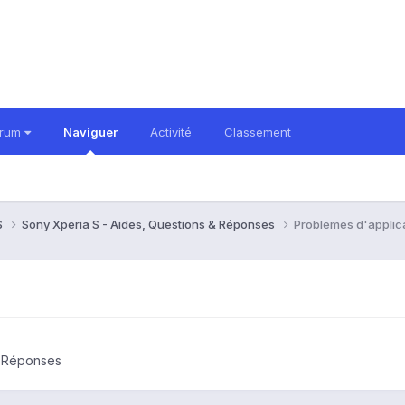
orum
Naviguer
Activité
Classement
S
Sony Xperia S - Aides, Questions & Réponses
Problemes d'applic
& Réponses