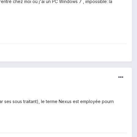
rentré chez moi où j'ai un PC Windows 7 , impossible: la
par ses sous traitant), le terme Nexus est employée pourn