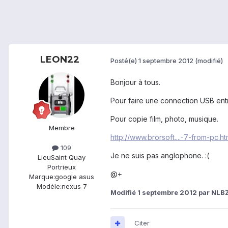
LEON22
Posté(e)
1 septembre 2012
(modifié)
Bonjour à tous.
Pour faire une connection USB entr
Pour copie film, photo, musique.
Membre
http://www.brorsoft....-7-from-pc.ht
109
Je ne suis pas anglophone. :(
Lieu
Saint Quay
Portrieux
@+
Marque:
google asus
Modèle:
nexus 7
Modifié
1 septembre 2012
par NLB
Citer