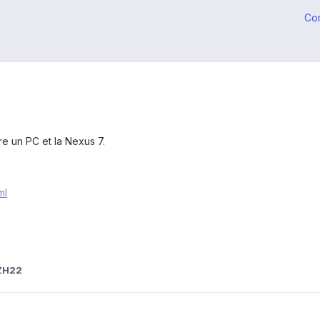
Co
e un PC et la Nexus 7.
ml
ZH22