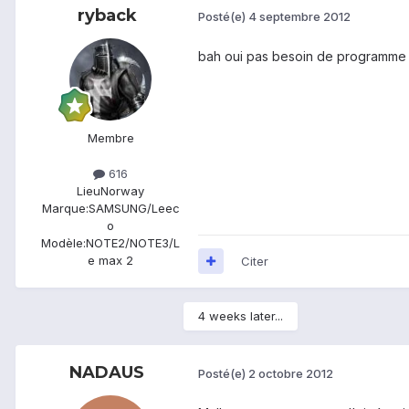
ryback
Posté(e)
4 septembre 2012
bah oui pas besoin de programme tie
Membre
616
Lieu
Norway
Marque:
SAMSUNG/Leec
o
Modèle:
NOTE2/NOTE3/L
e max 2
Citer
4 weeks later...
NADAUS
Posté(e)
2 octobre 2012