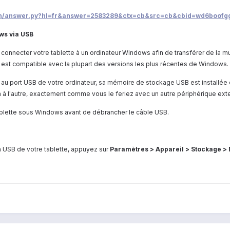
/bin/answer.py?hl=fr&answer=2583289&ctx=cb&src=cb&cbid=wd6boof
ws via USB
connecter votre tablette à un ordinateur Windows afin de transférer de la m
i est compatible avec la plupart des versions les plus récentes de Windows.
u port USB de votre ordinateur, sa mémoire de stockage USB est installée en 
n à l'autre, exactement comme vous le feriez avec un autre périphérique ext
ablette sous Windows avant de débrancher le câble USB.
n USB de votre tablette, appuyez sur
Paramètres > Appareil > Stockage > 