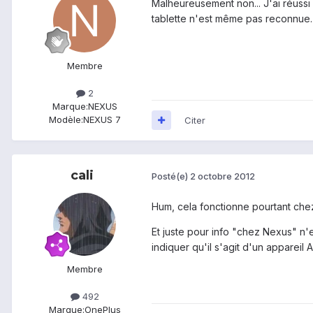
Malheureusement non... J'ai réussi
tablette n'est même pas reconnue. 
Membre
2
Marque:
NEXUS
Modèle:
NEXUS 7
Citer
cali
Posté(e)
2 octobre 2012
Hum, cela fonctionne pourtant chez
Et juste pour info "chez Nexus" n'
indiquer qu'il s'agit d'un appareil
Membre
492
Marque:
OnePlus