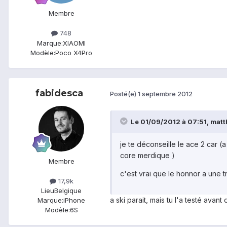
Membre
748
Marque:
XIAOMI
Modèle:
Poco X4Pro
fabidesca
Posté(e)
1 septembre 2012
Le 01/09/2012 à 07:51, matth
je te déconseille le ace 2 car 
core merdique )
Membre
c'est vrai que le honnor a une 
17,9k
Lieu
Belgique
a ski parait, mais tu l'a testé avan
Marque:
iPhone
Modèle:
6S