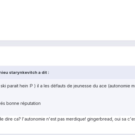
ieu starynkevitch a dit :
(a ski parait hein :P ) il a les défauts de jeunesse du ace (autono
trés bonne réputation
t de dire ca? l'autonomie n'est pas merdique! gingerbread, oui sa c'est