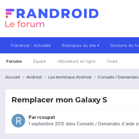
Frandroid - Actualité
Rubriques du site
Sections du f
Forums
Équipe
Utilisateurs en ligne
Clubs
Accueil
Android
Les terminaux Android
Conseils / Demandes
Remplacer mon Galaxy S
Par
rcoupat
1 septembre 2012
dans
Conseils / Demandes d'aide a