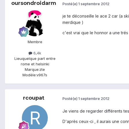
oursondroidarm
Posté(e)
1 septembre 2012
je te déconseille le ace 2 car (a 
merdique )
c'est vrai que le honnor a une tré
Membre
6,4k
Lieu
quelque part entre
rome et helsinki
Marque:
zte
Modèle:
v967s
rcoupat
Posté(e)
1 septembre 2012
Je viens de regarder différents tes
D'après ceux-ci , il aurais une con