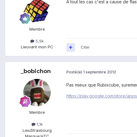
A tout les cas c'est a cause de flash
Membre
5,5k
Lieu
vant mon PC
Citer
_bobichon
Posté(e)
1 septembre 2012
Pas mieux que Rubixcube, surement
https://play.google.com/store/app
Membre
1,1k
Lieu
Strasbourg
Marque:
HTC