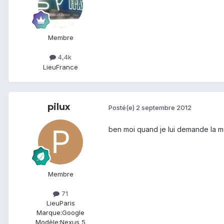
Membre
4,4k
Lieu
France
pilux
Posté(e)
2 septembre 2012
ben moi quand je lui demande la met
Membre
71
Lieu
Paris
Marque:
Google
Modèle:
Nexus 5