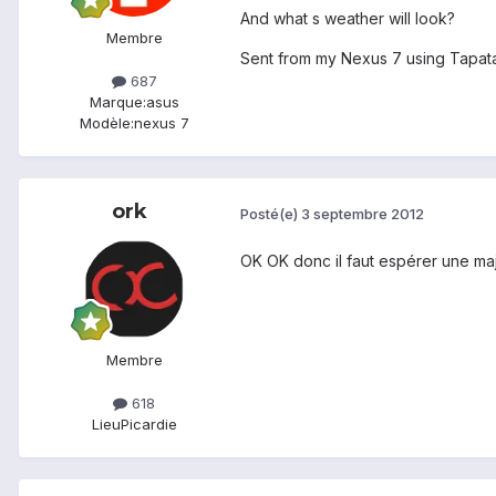
And what s weather will look?
Membre
Sent from my Nexus 7 using Tapata
687
Marque:
asus
Modèle:
nexus 7
ork
Posté(e)
3 septembre 2012
OK OK donc il faut espérer une m
Membre
618
Lieu
Picardie