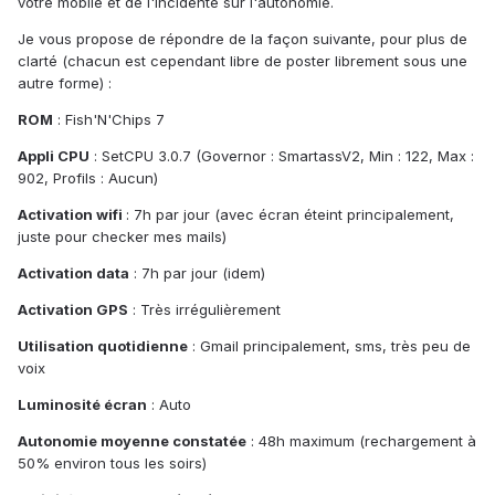
votre mobile et de l'incidente sur l'autonomie.
Je vous propose de répondre de la façon suivante, pour plus de
clarté (chacun est cependant libre de poster librement sous une
autre forme) :
ROM
: Fish'N'Chips 7
Appli CPU
: SetCPU 3.0.7 (Governor : SmartassV2, Min : 122, Max :
902, Profils : Aucun)
Activation wifi
: 7h par jour (avec écran éteint principalement,
juste pour checker mes mails)
Activation data
: 7h par jour (idem)
Activation GPS
: Très irrégulièrement
Utilisation quotidienne
: Gmail principalement, sms, très peu de
voix
Luminosité écran
: Auto
Autonomie moyenne constatée
: 48h maximum (rechargement à
50% environ tous les soirs)