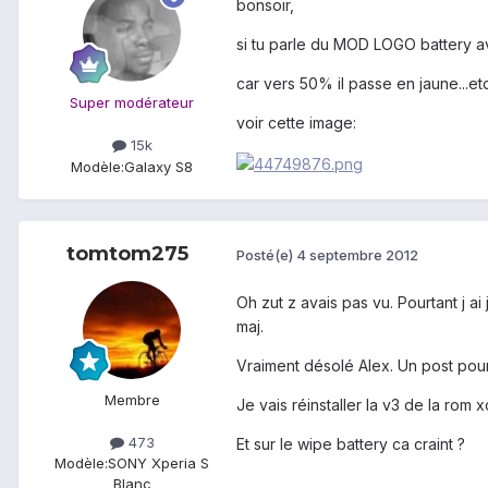
bonsoir,
si tu parle du MOD LOGO battery av
car vers 50% il passe en jaune...et
Super modérateur
voir cette image:
15k
Modèle:
Galaxy S8
tomtom275
Posté(e)
4 septembre 2012
Oh zut z avais pas vu. Pourtant j a
maj.
Vraiment désolé Alex. Un post pour
Membre
Je vais réinstaller la v3 de la rom 
473
Et sur le wipe battery ca craint ?
Modèle:
SONY Xperia S
Blanc