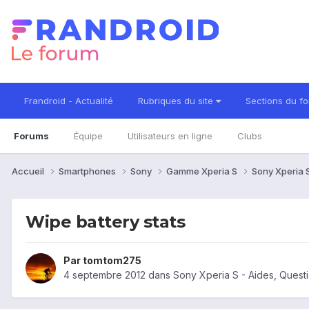
Frandroid - Actualité
Rubriques du site
Sections du f
Forums
Équipe
Utilisateurs en ligne
Clubs
Accueil
Smartphones
Sony
Gamme Xperia S
Sony Xperia 
Wipe battery stats
Par
tomtom275
4 septembre 2012
dans
Sony Xperia S - Aides, Ques