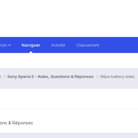
orum
Naviguer
Activité
Classement
S
Sony Xperia S - Aides, Questions & Réponses
Wipe battery stats
tions & Réponses