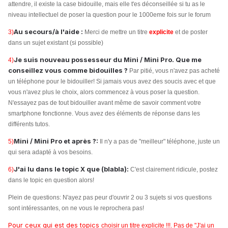
attendre, il existe la case bidouille, mais elle t'es déconseillée si tu as le
niveau intellectuel de poser la question pour le 1000eme fois sur le forum
Au secours/à l'aide :
3)
Merci de mettre un titre
explicite
et de poster
dans un sujet existant (si possible)
Je suis nouveau possesseur du Mini / Mini Pro. Que me
4)
conseillez vous comme bidouilles ?
Par pitié, vous n'avez pas acheté
un téléphone pour le bidouiller! Si jamais vous avez des soucis avec et que
vous n'avez plus le choix, alors commencez à vous poser la question.
N'essayez pas de tout bidouiller avant même de savoir comment votre
smartphone fonctionne. Vous avez des éléments de réponse dans les
différents tutos.
Mini / Mini Pro et après ?:
5)
Il n'y a pas de "meilleur" téléphone, juste un
qui sera adapté à vos besoins.
J'ai lu dans le topic X que (blabla):
6)
C'est clairement ridicule, postez
dans le topic en question alors!
Plein de questions: N'ayez pas peur d'ouvrir 2 ou 3 sujets si vos questions
sont intéressantes, on ne vous le reprochera pas!
Pour ceux qui est des topics
choisir un titre explicite !!!. Pas de "J'ai un