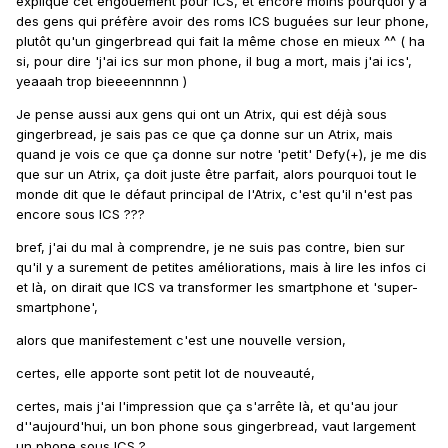
explique cet engouement pour ICS, et encore moins pourquoi y a
des gens qui préfère avoir des roms ICS buguées sur leur phone,
plutôt qu'un gingerbread qui fait la même chose en mieux ^^ ( ha
si, pour dire 'j'ai ics sur mon phone, il bug a mort, mais j'ai ics',
yeaaah trop bieeeennnnn )
Je pense aussi aux gens qui ont un Atrix, qui est déjà sous
gingerbread, je sais pas ce que ça donne sur un Atrix, mais
quand je vois ce que ça donne sur notre 'petit' Defy(+), je me dis
que sur un Atrix, ça doit juste être parfait, alors pourquoi tout le
monde dit que le défaut principal de l'Atrix, c'est qu'il n'est pas
encore sous ICS ???
bref, j'ai du mal à comprendre, je ne suis pas contre, bien sur
qu'il y a surement de petites améliorations, mais à lire les infos ci
et là, on dirait que ICS va transformer les smartphone et 'super-
smartphone',
alors que manifestement c'est une nouvelle version,
certes, elle apporte sont petit lot de nouveauté,
certes, mais j'ai l'impression que ça s'arrête là, et qu'au jour
d''aujourd'hui, un bon phone sous gingerbread, vaut largement
un phone sous ICS ?