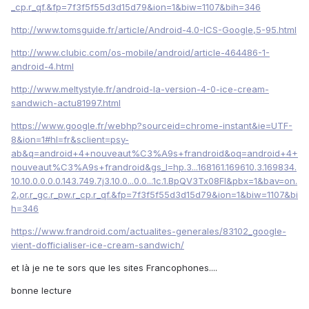
_cp.r_qf.&fp=7f3f5f55d3d15d79&ion=1&biw=1107&bih=346
http://www.tomsguide.fr/article/Android-4.0-ICS-Google,5-95.html
http://www.clubic.com/os-mobile/android/article-464486-1-
android-4.html
http://www.meltystyle.fr/android-la-version-4-0-ice-cream-
sandwich-actu81997.html
https://www.google.fr/webhp?sourceid=chrome-instant&ie=UTF-
8&ion=1#hl=fr&sclient=psy-
ab&q=android+4+nouveaut%C3%A9s+frandroid&oq=android+4+
nouveaut%C3%A9s+frandroid&gs_l=hp.3...168161.169610.3.169834.
10.10.0.0.0.0.143.749.7j3.10.0...0.0...1c.1.BpQV3Tx08FI&pbx=1&bav=on.
2,or.r_gc.r_pw.r_cp.r_qf.&fp=7f3f5f55d3d15d79&ion=1&biw=1107&bi
h=346
https://www.frandroid.com/actualites-generales/83102_google-
vient-dofficialiser-ice-cream-sandwich/
et là je ne te sors que les sites Francophones....
bonne lecture