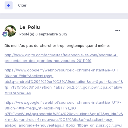
Citer
Le_Poilu
Posté(e)
6 septembre 2012
Dis moi t'as pas du chercher trop longtemps quand même:
http://www.ginjfo.com/actualites/telephonie-et-voip/android-4-
presentation-des-grandes-nouveautes-20111019
https://www.google.fr/webhp?sourceid=chrome-instant&ie=UTF-
8&ion=1#hl=fr&sclient=psy-
ab&q=android%204%20pr%C3%A9sentation&oq=&gs_l=&pbx=1&
fp=7f3f5f55d3d15d79&ion=1&bav=on.2,or.r_gc.r_pw.r_cp.r_qf.&biw
=1107&bih=346
https://www.google.fr/webhp?sourceid=chrome-instant&ie=UTF-
8&ion=1#hl=fr&gs_nf=1&tok=rKjTTYs_sO-
a7PtFybcWug&pq=android%204%20evolutions&cp=17&gs_id=3v&
xhr=t&q=android+4+nouveaut%C3%A9s&pf=p&sclient=psy-
ab&oq=android+4+nouveat&gs_l=&pbx=1&bav=on.2,or.r_gc.r_pw.r