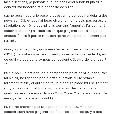
mes questions, je pensais que les gens d'ici auraient plaisir à
éclairer ma lanterne et à parler de ce sujet...
sache aussi, que si je pose la question, c'est que j'ai déjà lu des
news sur ICS, et que j'ai beau chercher, je ne vois pas où est la
révolution, et même quand je lis certains 'apports', j'ai du mal à
comprendre car j'ai l'impression que gingerbread fait déjà ces
choses là, mis à part le NFC dont je ne vois pour le moment pas
l'utilité...
donc, à part le poilu , qui a manifestement pas envie de parler
d'ICS ( mais alors vraiment, il veut pas en entendre parler ! ), est
ce qu'il y a des gens sympas qui veulent débattre de la chose ?
^^
PS : le poilu, c'est bon, on a compris ton point de vue, donc, fait
toi plaisir, ne réponds pas à cette question qui te semble
tellement inutile, et qui selon toi, n'a pas sa place ici ( seulement,
il n'y a pas que toi et ton avis, il y a aussi des gens que la
question peut intéresser tu vois ? oui ? non ? je pense pas en fait,
mais ça fait rien, allez...salut ! )
PS : je ne cherche pas une présentation d'ICS, mais une
comparaison avec gingerbread ( je précise parce qu'y a des