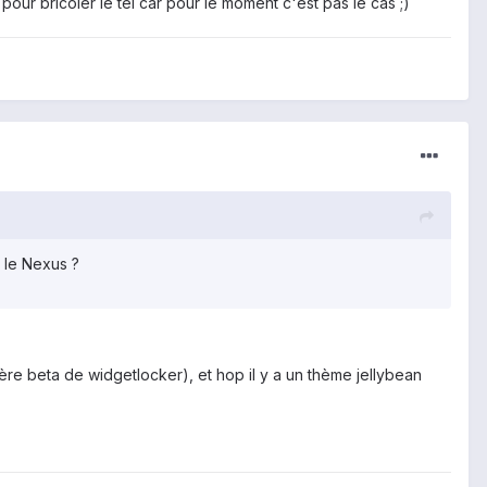
 pour bricoler le tel car pour le moment c'est pas le cas ;)
 le Nexus ?
ernière beta de widgetlocker), et hop il y a un thème jellybean