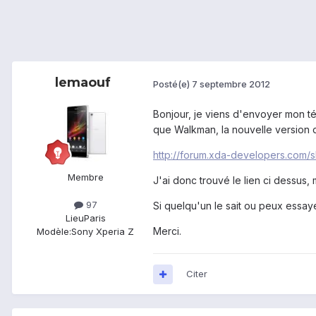
lemaouf
Posté(e)
7 septembre 2012
Bonjour, je viens d'envoyer mon té
que Walkman, la nouvelle version de
http://forum.xda-developers.com/
Membre
J'ai donc trouvé le lien ci dessus, ma
97
Si quelqu'un le sait ou peux essayé 
Lieu
Paris
Merci.
Modèle:
Sony Xperia Z
Citer