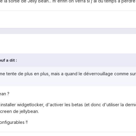
e la sortie de Jelly Bean... m'enfin on verra si j'ai du temps à perdre
f a dit :
e tente de plus en plus, mais a quand le déverrouillage comme sur
ean ?
t d'installer widgetlocker, d'activer les betas (et donc d'utiliser la d
creen de jellybean.
onfigurables !!