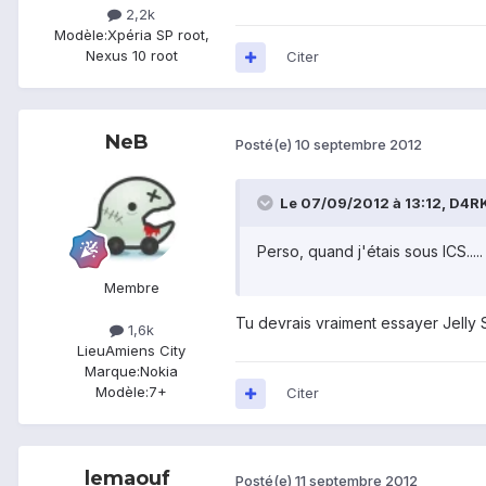
2,2k
Modèle:
Xpéria SP root,
Nexus 10 root
Citer
NeB
Posté(e)
10 septembre 2012
Le 07/09/2012 à 13:12, D4RKs
Perso, quand j'étais sous ICS.....
Membre
Tu devrais vraiment essayer Jelly 
1,6k
Lieu
Amiens City
Marque:
Nokia
Modèle:
7+
Citer
lemaouf
Posté(e)
11 septembre 2012