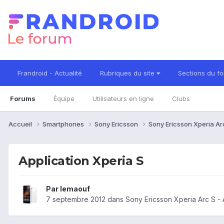
Frandroid - Actualité
Rubriques du site
Sections du f
Forums
Équipe
Utilisateurs en ligne
Clubs
Accueil
Smartphones
Sony Ericsson
Sony Ericsson Xperia Ar
Application Xperia S
Par
lemaouf
7 septembre 2012
dans
Sony Ericsson Xperia Arc S -