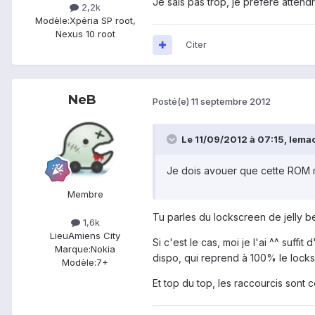
Je sais pas trop, je préfère attendr
2,2k
Modèle:
Xpéria SP root,
Nexus 10 root
Citer
NeB
Posté(e)
11 septembre 2012
Le 11/09/2012 à 07:15, lemaou
Je dois avouer que cette ROM m
Membre
Tu parles du lockscreen de jelly b
1,6k
Lieu
Amiens City
Si c'est le cas, moi je l'ai ^^ suffi
Marque:
Nokia
dispo, qui reprend à 100% le locks
Modèle:
7+
Et top du top, les raccourcis sont c