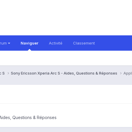
orum
Naviguer
Activité
Classement
c S
Sony Ericsson Xperia Arc S - Aides, Questions & Réponses
Appl
 Aides, Questions & Réponses