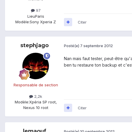
97
Lieu
Paris
Modèle:
Sony Xperia Z
Citer
stephjago
Posté(e)
7 septembre 2012
Nan mais faut tester, peut-être qu'a 
ben tu restaure ton backup et c'es
Responsable de section
2,2k
Modèle:
Xpéria SP root,
Nexus 10 root
Citer
lemaouf
Posté(e)
10 septembre 2012