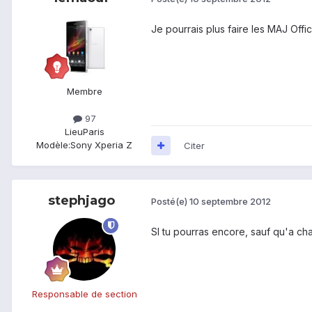
Je pourrais plus faire les MAJ Offici
Membre
97
Lieu
Paris
Modèle:
Sony Xperia Z
Citer
stephjago
Posté(e)
10 septembre 2012
SI tu pourras encore, sauf qu'a cha
Responsable de section