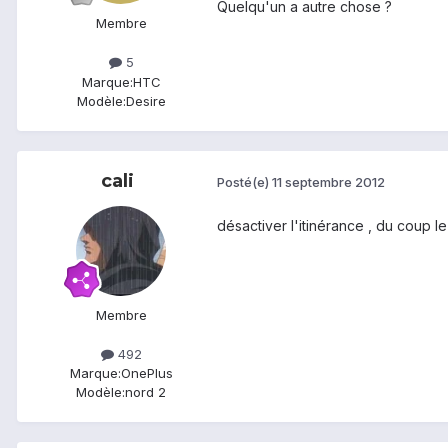
Quelqu'un a autre chose ?
Membre
5
Marque:
HTC
Modèle:
Desire
cali
Posté(e)
11 septembre 2012
désactiver l'itinérance , du coup l
Membre
492
Marque:
OnePlus
Modèle:
nord 2