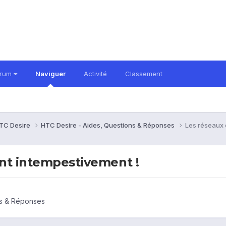
orum
Naviguer
Activité
Classement
TC Desire
HTC Desire - Aides, Questions & Réponses
Les réseaux 
ent intempestivement !
ns & Réponses