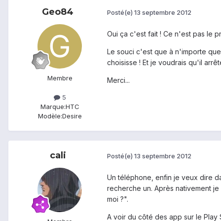
Geo84
Posté(e)
13 septembre 2012
Oui ça c'est fait ! Ce n'est pas le p
Le souci c'est que à n'importe qu
choisisse ! Et je voudrais qu'il arrêt
Membre
Merci...
5
Marque:
HTC
Modèle:
Desire
cali
Posté(e)
13 septembre 2012
Un téléphone, enfin je veux dire d
recherche un. Après nativement je 
moi ?".
A voir du côté des app sur le Play 