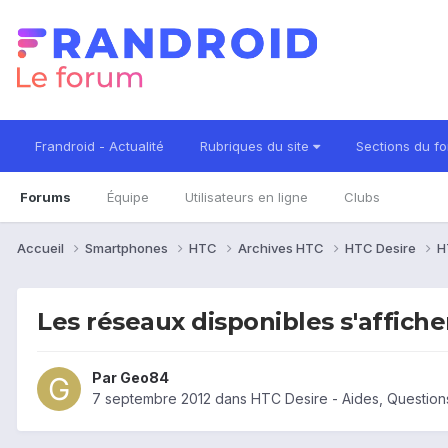
Frandroid - Actualité
Rubriques du site
Sections du f
Forums
Équipe
Utilisateurs en ligne
Clubs
Accueil
Smartphones
HTC
Archives HTC
HTC Desire
H
Les réseaux disponibles s'affich
Par
Geo84
7 septembre 2012
dans
HTC Desire - Aides, Questio