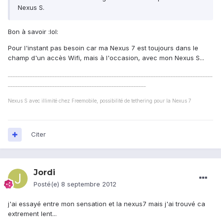
Nexus S.
Bon à savoir :lol:
Pour l'instant pas besoin car ma Nexus 7 est toujours dans le
champ d'un accès Wifi, mais à l'occasion, avec mon Nexus S...
___________________________________________________________________________________
________________________________________________________
Nexus S avec illimité chez Freemobile, possibilité de tethering pour la Nexus 7
Citer
Jordi
Posté(e)
8 septembre 2012
j'ai essayé entre mon sensation et la nexus7 mais j'ai trouvé ca
extrement lent...