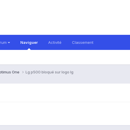
orum
Naviguer
Activité
Classement
ptimus One
Lg p500 bloqué sur logo lg