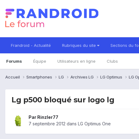
Frandroid - Actualité
Rubriques du site
Sections du f
Forums
Équipe
Utilisateurs en ligne
Clubs
Accueil
Smartphones
LG
Archives LG
LG Optimus
LG O
Lg p500 bloqué sur logo lg
Par
Rinzler77
7 septembre 2012
dans
LG Optimus One