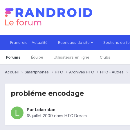
Frandroid - Actualité
Rubriques du site
Sections du f
Forums
Équipe
Utilisateurs en ligne
Clubs
Accueil
Smartphones
HTC
Archives HTC
HTC - Autres
probléme encodage
Par
Lokeridan
18 juillet 2009
dans
HTC Dream