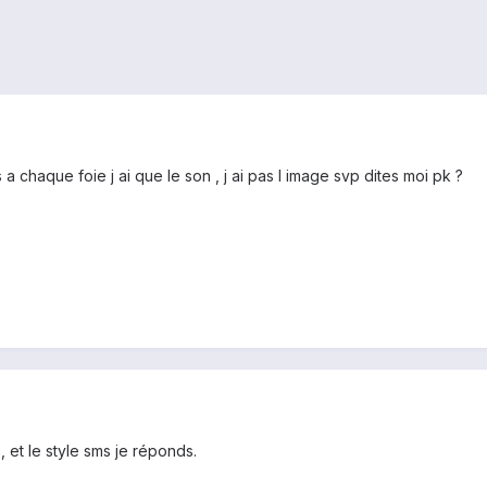
chaque foie j ai que le son , j ai pas l image svp dites moi pk ?
, et le style sms je réponds.