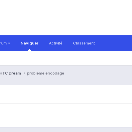
orum
Naviguer
Activité
Classement
HTC Dream
probléme encodage