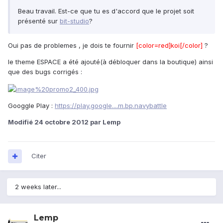
Beau travail. Est-ce que tu es d'accord que le projet soit
présenté sur
bit-studio
?
Oui pas de problemes , je dois te fournir
[color=red]koi[/color]
?
le theme ESPACE a été ajouté(à débloquer dans la boutique) ainsi
que des bugs corrigés :
Googgle Play :
https://play.google....m.bp.navybattle
Modifié
24 octobre 2012
par Lemp
Citer
2 weeks later...
Lemp