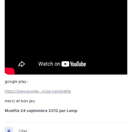
google play :
https://play.google....m.bp.navybattle
merci et bon jeu
Modifié
24 septembre 2012
par Lemp
Citer