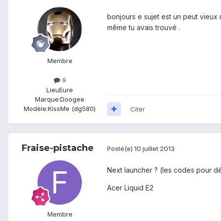
bonjours e sujet est un peut vieux 
même tu avais trouvé .
Membre
9
Lieu
Eure
Marque:
Doogee
Modèle:
KissMe (dg580)
Citer
Fraise-pistache
Posté(e)
10 juillet 2013
Next launcher ? (les codes pour dé
Acer Liquid E2
Membre