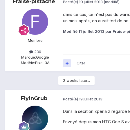
Fraise-pistache
Posté(e)
10 juillet 2013
(modifié)
dans ce cas, ce n'est pas du warez.
un mois après, on aurait tort de ne 
Modifié
11 juillet 2013
par Fraise-p
Membre
230
Marque:
Google
Modèle:
Pixel 3A
Citer
2 weeks later...
FlyinGrub
Posté(e)
19 juillet 2013
Dans la secrtion xperia z regarde 
Envoyé depuis mon HTC One S av