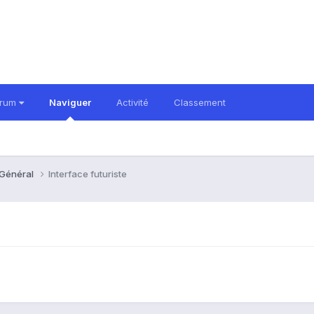
orum
Naviguer
Activité
Classement
 Général
Interface futuriste