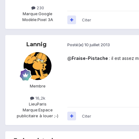
230
Marque:
Google
Modèle:
Pixel 3A
Citer
Lannig
Posté(e)
10 juillet 2013
@
Fraise-Pistache
: il est assez 
Membre
16,2k
Lieu
Paris
Marque:
Espace
publicitaire à louer ;-)
Citer