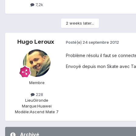
7,2k
2 weeks later...
Hugo Leroux
Posté(e)
24 septembre 2012
Problème résolu il faut se connec
Envoyé depuis mon Skate avec Ta
Membre
228
Lieu
Gironde
Marque:
Huawei
Modèle:
Ascend Mate 7
Archivé