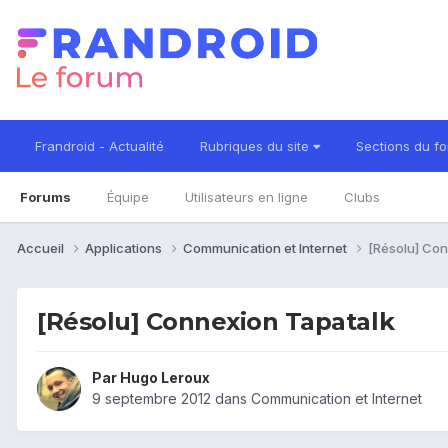
Frandroid - Actualité
Rubriques du site
Sections du f
Forums
Équipe
Utilisateurs en ligne
Clubs
Accueil
Applications
Communication et Internet
[Résolu] Con
[Résolu] Connexion Tapatalk
Par
Hugo Leroux
9 septembre 2012
dans
Communication et Internet