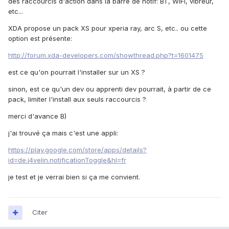
des raccourcis d'action dans la barre de notif: BT, WIFI, vibreur,
etc...
XDA propose un pack XS pour xperia ray, arc S, etc.. ou cette
option est présente:
http://forum.xda-developers.com/showthread.php?t=1601475
est ce qu'on pourrait l'installer sur un XS ?
sinon, est ce qu'un dev ou apprenti dev pourrait, à partir de ce
pack, limiter l'install aux seuls raccourcis ?
merci d'avance B)
j'ai trouvé ça mais c'est une appli:
https://play.google.com/store/apps/details?
id=de.j4velin.notificationToggle&hl=fr
je test et je verrai bien si ça me convient.
Citer