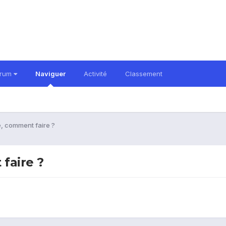
orum
Naviguer
Activité
Classement
, comment faire ?
faire ?