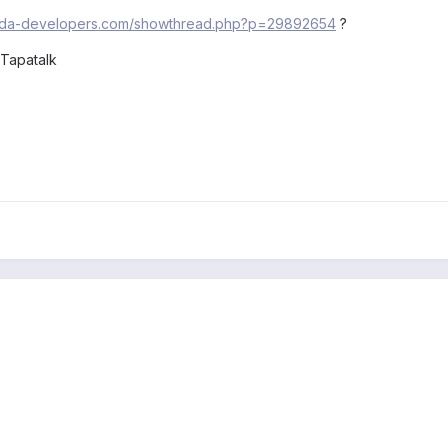
m.xda-developers.com/showthread.php?p=29892654
?
Tapatalk