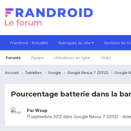
Frandroid - Actualité
Rubriques du site
Sections du f
Forums
Équipe
Utilisateurs en ligne
Clubs
Accueil
Tablettes
Google
Google Nexus 7 (2012)
Google N
Pourcentage batterie dans la bar
Par
Wsup
11 septembre 2012
dans
Google Nexus 7 (2012) - Aid