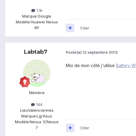
1,1k
Marque:
Google
Modèle:
Huawei Nexus
6P
Citer
Labtab7
Posté(e)
12 septembre 2012
Moi de mon côté j'utilise
Battery W
Membre
144
Lieu
Valenciennes
Marque:
Lg/Asus
Modèle:
Nexus 5/Nexus
7
Citer