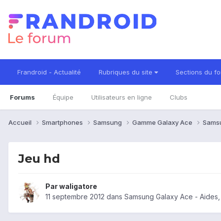
Frandroid - Actualité
Rubriques du site
Sections du f
Forums
Équipe
Utilisateurs en ligne
Clubs
Accueil
Smartphones
Samsung
Gamme Galaxy Ace
Sams
Jeu hd
Par
waligatore
11 septembre 2012
dans
Samsung Galaxy Ace - Aides,