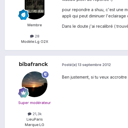
pour repondre a shuu, c'est une moy
appli qui peut diminuer l'eclairage
Membre
Dans le doute j'ai recalibré ( trouv
28
Modèle:
Lg O2X
bibafranck
Posté(e)
13 septembre 2012
Ben justement, si tu veux accroitre 
Super modérateur
21,3k
Lieu
Paris
Marque:
LG