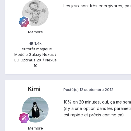
Les jeux sont très énergivores, ç
Membre
1,4k
Lieu
forêt magique
Modèle:
Galaxy Nexus /
LG Optimus 2X / Nexus
10
Kimi
Posté(e)
12 septembre 2012
10% en 20 minutes, oui, ça me semb
(il y a une option dans les paramètr
est rapide et précis comme ça)
Membre