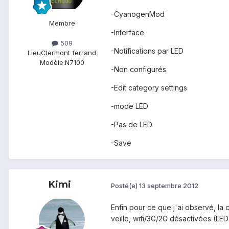
-CyanogenMod
Membre
-Interface
509
-Notifications par LED
Lieu
Clermont ferrand
Modèle:
N7100
-Non configurés
-Edit category settings
-mode LED
-Pas de LED
-Save
Kimi
Posté(e)
13 septembre 2012
Enfin pour ce que j'ai observé, la 
veille, wifi/3G/2G désactivées (LED