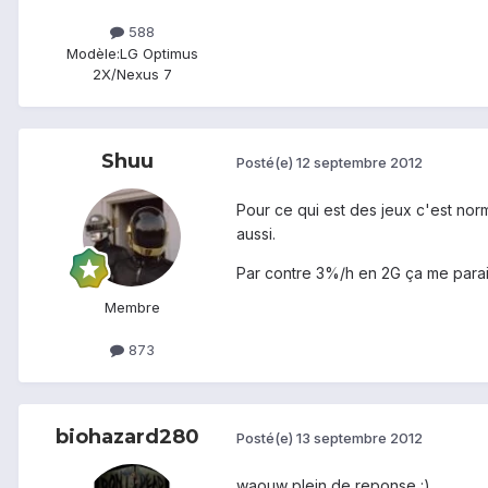
588
Modèle:
LG Optimus
2X/Nexus 7
Shuu
Posté(e)
12 septembre 2012
Pour ce qui est des jeux c'est norm
aussi.
Par contre 3%/h en 2G ça me parait
Membre
873
biohazard280
Posté(e)
13 septembre 2012
waouw plein de reponse :)