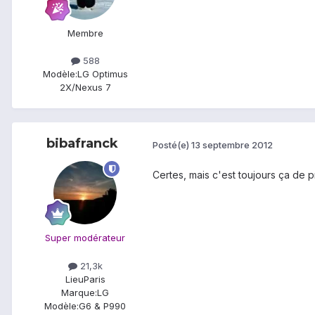
Membre
588
Modèle:
LG Optimus
2X/Nexus 7
bibafranck
Posté(e)
13 septembre 2012
Certes, mais c'est toujours ça de pri
Super modérateur
21,3k
Lieu
Paris
Marque:
LG
Modèle:
G6 & P990