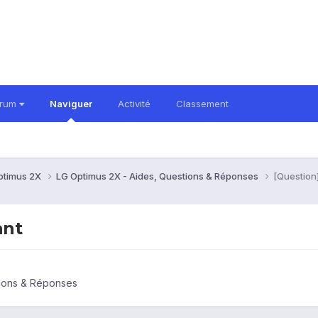
orum
Naviguer
Activité
Classement
ptimus 2X
LG Optimus 2X - Aides, Questions & Réponses
[Question]
ant
tions & Réponses