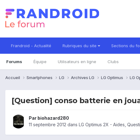
Frandroid - Actualité
Rubriques du site
Sections du f
Forums
Équipe
Utilisateurs en ligne
Clubs
Accueil
Smartphones
LG
Archives LG
LG Optimus
LG O
[Question] conso batterie en jou
Par
biohazard280
11 septembre 2012
dans
LG Optimus 2X - Aides, Ques