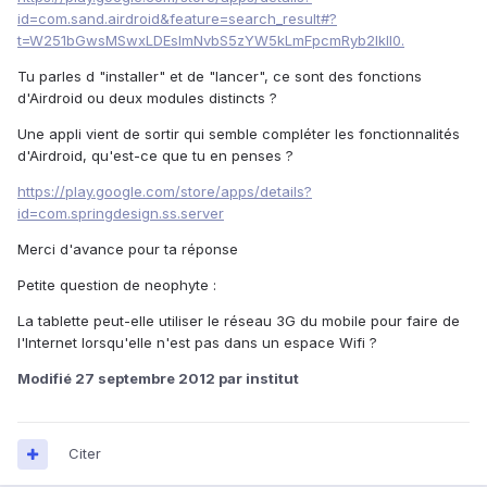
id=com.sand.airdroid&feature=search_result#?
t=W251bGwsMSwxLDEsImNvbS5zYW5kLmFpcmRyb2lkIl0.
Tu parles d "installer" et de "lancer", ce sont des fonctions
d'Airdroid ou deux modules distincts ?
Une appli vient de sortir qui semble compléter les fonctionnalités
d'Airdroid, qu'est-ce que tu en penses ?
https://play.google.com/store/apps/details?
id=com.springdesign.ss.server
Merci d'avance pour ta réponse
Petite question de neophyte :
La tablette peut-elle utiliser le réseau 3G du mobile pour faire de
l'Internet lorsqu'elle n'est pas dans un espace Wifi ?
Modifié
27 septembre 2012
par institut
Citer