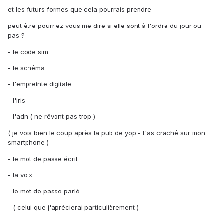
et les futurs formes que cela pourrais prendre
peut être pourriez vous me dire si elle sont à l'ordre du jour ou
pas ?
- le code sim
- le schéma
- l'empreinte digitale
- l'iris
- l'adn ( ne rêvont pas trop )
( je vois bien le coup après la pub de yop - t'as craché sur mon
smartphone )
- le mot de passe écrit
- la voix
- le mot de passe parlé
- ( celui que j'aprécierai particulièrement )