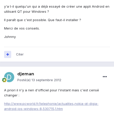
y'a t-il quelqu'un qui a déjà essayé de créer une appli Android en
utilisant QT pour Windows ?
Il paraît que c'est possible. Que faut-il installer ?
Merci de vos conseils.
Johnny
Citer
djeman
Posté(e)
13 septembre 2012
A priori il n'y a rien d'officiel pour l'instant mais c'est censé
changer :
http://www.pcworld.fr/telephonie/actualites,nokia-qt-digia-
android-ios-windows-8,530715,1.htm