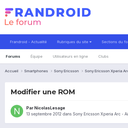
Frandroid - Actualité
Rubriques du site
Sections du f
Forums
Équipe
Utilisateurs en ligne
Clubs
Accueil
Smartphones
Sony Ericsson
Sony Ericsson Xperia A
Modifier une ROM
Par
NicolasLesage
13 septembre 2012
dans
Sony Ericsson Xperia Arc - 