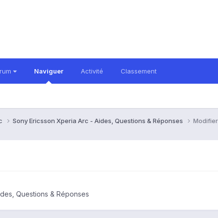
orum
Naviguer
Activité
Classement
rc
Sony Ericsson Xperia Arc - Aides, Questions & Réponses
Modifie
Aides, Questions & Réponses