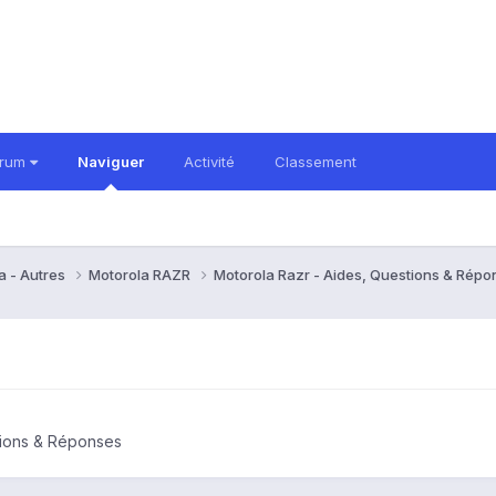
orum
Naviguer
Activité
Classement
a - Autres
Motorola RAZR
Motorola Razr - Aides, Questions & Rép
tions & Réponses