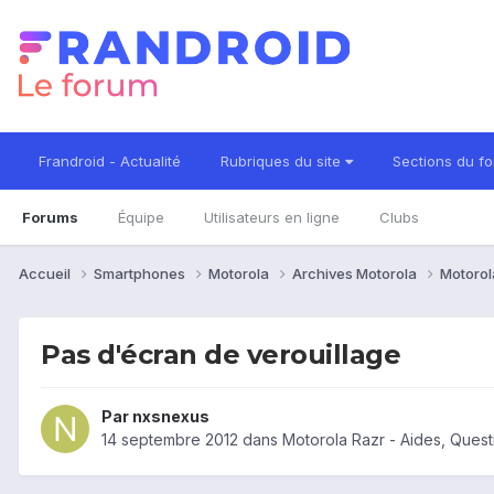
Frandroid - Actualité
Rubriques du site
Sections du f
Forums
Équipe
Utilisateurs en ligne
Clubs
Accueil
Smartphones
Motorola
Archives Motorola
Motorol
Pas d'écran de verouillage
Par
nxsnexus
14 septembre 2012
dans
Motorola Razr - Aides, Ques