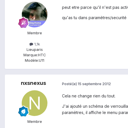
peut etre parce qu'il n'est pas act
qu'as tu dans paramètres/securité 
Membre
1,1k
Lieu
paris
Marque:
HTC
Modèle:
U11
nxsnexus
Posté(e)
15 septembre 2012
Cela ne change rien du tout.
J'ai ajouté un schéma de verrouilla
paramètres, il affiche le menu para
Membre