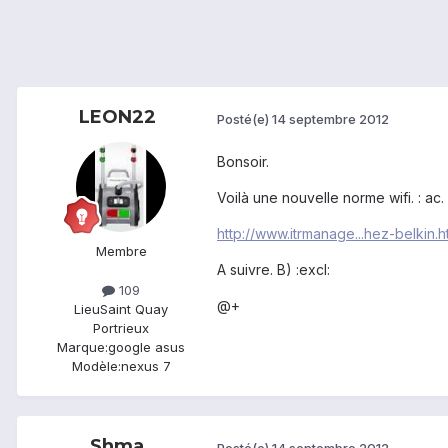
LEON22
Posté(e)
14 septembre 2012
Bonsoir.
Voilà une nouvelle norme wifi. : ac.
http://www.itrmanage...hez-belkin.h
Membre
A suivre. B) :excl:
109
@+
Lieu
Saint Quay
Portrieux
Marque:
google asus
Modèle:
nexus 7
Shma
Posté(e)
14 septembre 2012