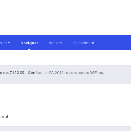
orum
Naviguer
Activité
Classement
exus 7 (2012) - Général
IFA 2012 : des routeurs WiFi ac.
éral