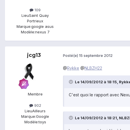
109
Lieu
Saint Quay
Portrieux
Marque:
google asus
Modèle:
nexus 7
jcg13
Posté(e)
15 septembre 2012
@
Rykke
@
NLBZH22
Le 14/09/2012 à 18:15, Rykke 
Membre
C'est quoi le rapport avec Nexu
902
Lieu
Ailleurs
Marque:
Google
Le 14/09/2012 à 18:21, NLBZH
Modèle:
toys