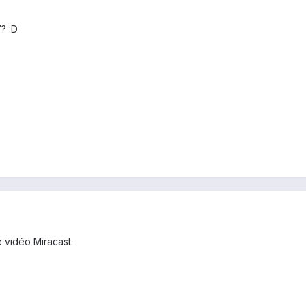
? :D
e vidéo Miracast.