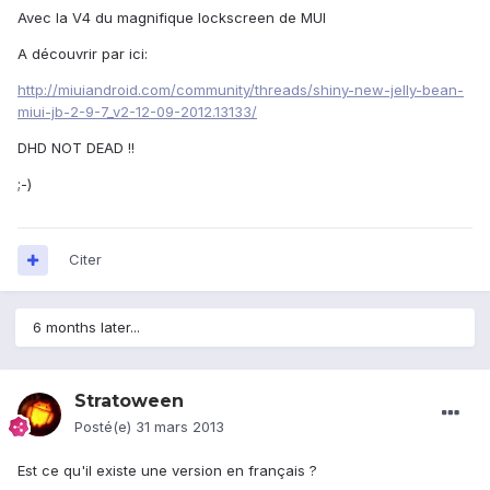
Avec la V4 du magnifique lockscreen de MUI
A découvrir par ici:
http://miuiandroid.com/community/threads/shiny-new-jelly-bean-
miui-jb-2-9-7_v2-12-09-2012.13133/
DHD NOT DEAD !!
;-)
Citer
6 months later...
Stratoween
Posté(e)
31 mars 2013
Est ce qu'il existe une version en français ?