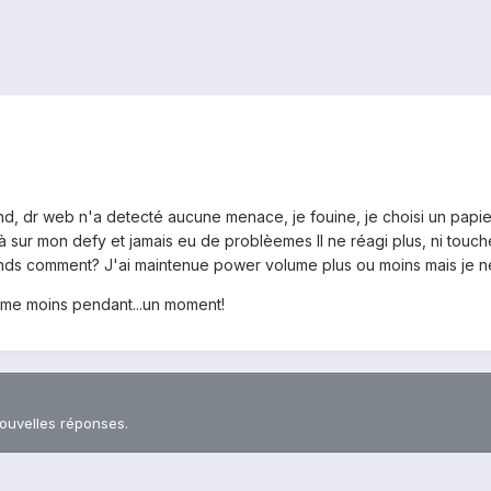
 hd, dr web n'a detecté aucune menace, je fouine, je choisi un papi
jà sur mon defy et jamais eu de problèemes Il ne réagi plus, ni touch
prends comment? J'ai maintenue power volume plus ou moins mais je ne
olume moins pendant...un moment!
nouvelles réponses.