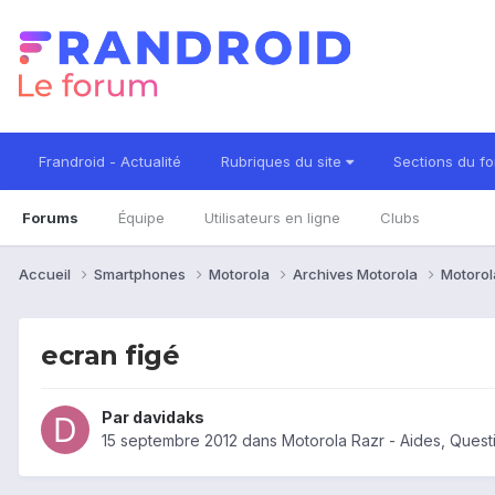
Frandroid - Actualité
Rubriques du site
Sections du f
Forums
Équipe
Utilisateurs en ligne
Clubs
Accueil
Smartphones
Motorola
Archives Motorola
Motorol
ecran figé
Par
davidaks
15 septembre 2012
dans
Motorola Razr - Aides, Ques