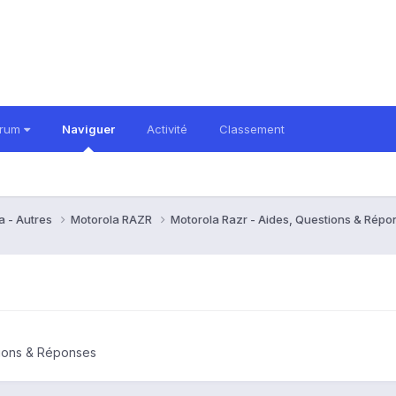
orum
Naviguer
Activité
Classement
a - Autres
Motorola RAZR
Motorola Razr - Aides, Questions & Rép
tions & Réponses