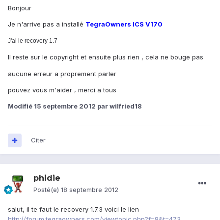
Bonjour
Je n'arrive pas a installé
TegraOwners ICS V170
J'ai le recovery 1.7
Il reste sur le
copyright et ensuite plus rien , cela ne bouge pas
aucune erreur a proprement parler
pouvez vous m'aider , merci a tous
Modifié
15 septembre 2012
par wilfried18
Citer
phidie
Posté(e)
18 septembre 2012
salut, il te faut le recovery 1.7.3 voici le lien
http://forum.tegraowners.com/viewtopic.php?f=8&t=473