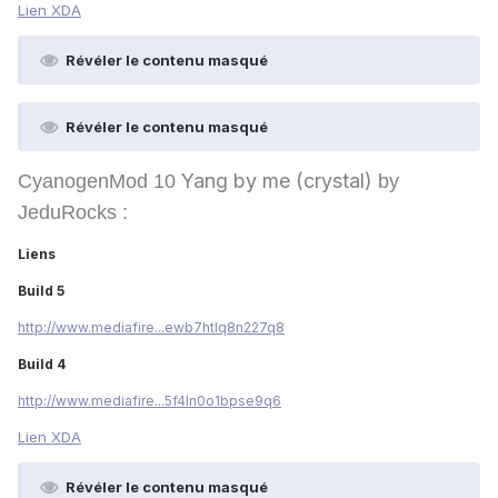
Lien XDA
Révéler le contenu masqué
Révéler le contenu masqué
Yang by me (crystal)
CyanogenMod 10
by
JeduRocks :
Liens
Build 5
http://www.mediafire...ewb7htlq8n227q8
Build 4
http://www.mediafire...5f4ln0o1bpse9q6
Lien XDA
Révéler le contenu masqué