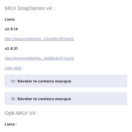
MIUI SnapSeries v4 :
Liens
v2.9.14
http://www.mediafire...43wst5s351yesl2
v2.8.31
http://www.mediafire...3ldd6yjb3x1vx2q
Lien XDA
Révéler le contenu masqué
Révéler le contenu masqué
Opti-MIUI V4 :
Liens
: