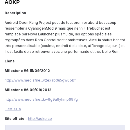
AOKP
Description
Android Open Kang Project peut de tout premier abord beaucoup
ressembler à CyanogenMod 9 mais que nenni ! Trebuchet est
remplacé par Nova Launcher, plus fluide, les options spéciales
regroupées dans Rom Control sont nombreuses. Ainsi la status bar est
très personnalisable (couleur, endroit de la date, affichage du jour...) et
il est facile de se retrouver avec une performante et très belle Rom.
Liens
Milestone #6
15/09/2012
http://www.mediafire...v2exab3u5gw6obf
Milestone #6
09/09/2012
http://www.mediafire...kw6g9u6yhmp697g
Lien XDA
Site officiel
:
http://aokp.co