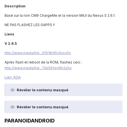
Description
Basé sur la rom CM9 ChargeMe et la version MIUI du Nexus S 2.6.1.
NE PAS FLASHEZ LES GAPPS !!
Liens
V 2.6.5
http://www.mediafire...0f918r95y5nsy5n
Après flash et reboot de la ROM, flashez ceci :
http://www.mediafire...7kb591qy8ln3zhx
Lien XDA
Révéler le contenu masqué
Révéler le contenu masqué
PARANOIDANDROID