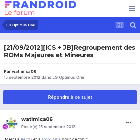
LG Optimus One
[21/09/2012][ICS + JB]Regroupement des
ROMs Majeures et Mineures
Par
watimica06
15 septembre 2012
dans
LG Optimus One
Répondre à ce sujet
watimica06
Posté(e)
15 septembre 2012
Merci a
KeitIG
et a
Cop1 Gris
pour ce topic