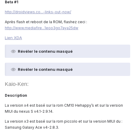
Beta #1
http://droidviews.co...-links-out-now/
Après flash et reboot de la ROM, flashez ceci :
http://www.mediafire...1eoo3go7aya25dw
Lien XDA
Révéler le contenu masqué
Révéler le contenu masqué
Kaio-Ken:
Description
La version x4 est basé sur la rom CM10 Hehappy’s et sur la version
MIUI du nexus S v4.1-2.9.14.
La version x3 est basé sur la rom piccolo et sur la version MIUI du :
Samsung Galaxy Ace v4-2.8.3.