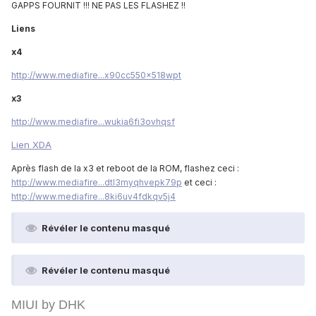
GAPPS FOURNIT !!! NE PAS LES FLASHEZ !!
Liens
x4
http://www.mediafire...x90cc550x518wpt
x3
http://www.mediafire...wukia6fi3ovhqsf
Lien XDA
Après flash de la x3 et reboot de la ROM, flashez ceci :
http://www.mediafire...dtl3myqhvepk79p
et ceci :
http://www.mediafire...8ki6uv4fdkqv5j4
Révéler le contenu masqué
Révéler le contenu masqué
MIUI by DHK