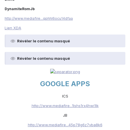
DynamiteRomJb
http://www.mediafire...qphhl6ocu14dfaa
Lien XDA
Révéler le contenu masqué
Révéler le contenu masqué
GOOGLE APPS
ICS
http://www.mediafire...1lshs1rx4hwi1lk
JB
http://www.mediafire...45p78g6z7vba8k6