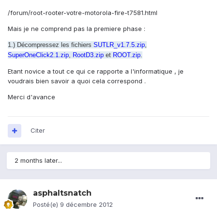
/forum/root-rooter-votre-motorola-fire-t7581.html
Mais je ne comprend pas la premiere phase :
1.) Décompressez les fichiers
SUTLR_v1.7.5.zip
,
SuperOneClick2.1.zip
,
RootD3.zip
et
ROOT.zip
.
Etant novice a tout ce qui ce rapporte a l'informatique , je
voudrais bien savoir a quoi cela correspond .
Merci d'avance
Citer
2 months later...
asphaltsnatch
Posté(e)
9 décembre 2012