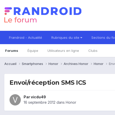
Frandroid - Actualité
Rubriques du site
Sections du f
Forums
Équipe
Utilisateurs en ligne
Clubs
Accueil
Smartphones
Honor
Archives Honor
Honor
Env
Envoi/réception SMS ICS
Par
vicdu49
16 septembre 2012
dans
Honor