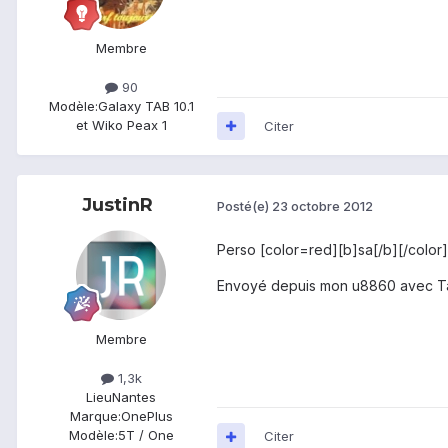
Membre
90
Modèle:
Galaxy TAB 10.1
et Wiko Peax 1
Citer
JustinR
Posté(e)
23 octobre 2012
Perso [color=red][b]sa[/b][/color
Envoyé depuis mon u8860 avec T
Membre
1,3k
Lieu
Nantes
Marque:
OnePlus
Modèle:
5T / One
Citer