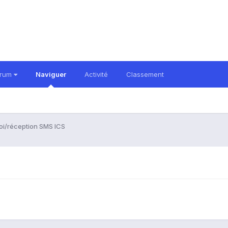
orum
Naviguer
Activité
Classement
oi/réception SMS ICS