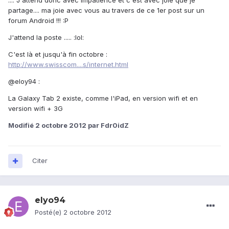
.... J'attend donc avec impatience et c'est avec joie que je
partage.... ma joie avec vous au travers de ce 1er post sur un
forum Android !!! :P
J'attend la poste ..... :lol:
C'est là et jusqu'à fin octobre :
http://www.swisscom....s/internet.html
@eloy94 :
La Galaxy Tab 2 existe, comme l'iPad, en version wifi et en
version wifi + 3G
Modifié
2 octobre 2012
par Fdr0idZ
Citer
elyo94
Posté(e)
2 octobre 2012