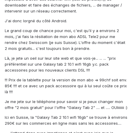
downloader et faire des échanges de fichiers, ... de manager /
intervenir sur un réseau correctement.
J'ai donc lorgné du côté Android.
Le grand coup de chance pour moi, c'est qu'il y a environs 2
mois, j'ai fais la résiliation de mon abo ADSL Tele2 pour me
rendre chez Swisscom (je suis Suisse). L'offre du moment c'était
2 mois gratuits... c'est toujours bon à prendre.
Là, je jete un oeil sur leur site web et que vois-je... ... ... "prix
préférentiel sur une Galaxy tab 2 10.1 wifi 16gb y.c. pack
accessoires pour les nouveaux clients DSL !!!!
!!! Prix de la tablette pour la version de mon abo => 99chf soit env.
85€ !!!! et ce avec un pack accessoire qui à lui seul coûte ce prix
là !!!!
Je me jete sur le téléphone pour savoir si je peux changer mon
offre "2 mois gratuit" pour l'offre "Galaxy Tab 2" .... et ..... OUIiiiiiii :)
Ici en Suisse, la "Galaxy Tab 2 10.1 wifi 16gb" se trouve à environs
290€ sur les commerces en ligne mais sans les accessoires....