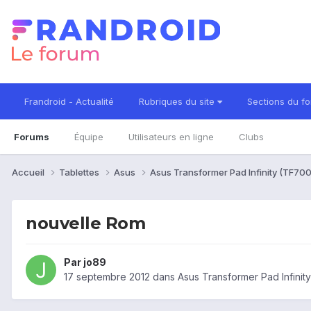
Frandroid - Actualité
Rubriques du site
Sections du f
Forums
Équipe
Utilisateurs en ligne
Clubs
Accueil
Tablettes
Asus
Asus Transformer Pad Infinity (TF70
nouvelle Rom
Par
jo89
17 septembre 2012
dans
Asus Transformer Pad Infini