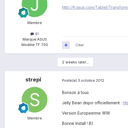
http://fr.asus.com/Tablet/Transf
Membre
81
Marque:
ASUS
Modèle:
TF 700
Citer
2 weeks later...
strepi
Posté(e)
3 octobre 2012
Bonsoir à tous
Jelly Bean dispo officiellement :
ht
Version Europeenne WW
Membre
Bonne Install ! B)