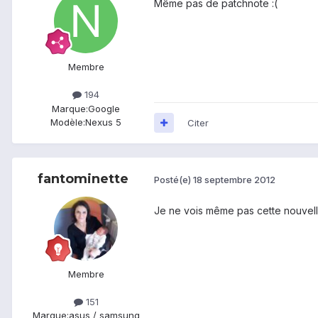
Même pas de patchnote :(
Membre
194
Marque:
Google
Modèle:
Nexus 5
Citer
fantominette
Posté(e)
18 septembre 2012
Je ne vois même pas cette nouvell
Membre
151
Marque:
asus / samsung