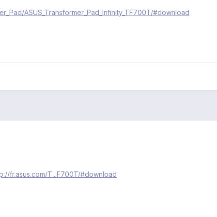
ormer_Pad/ASUS_Transformer_Pad_Infinity_TF700T/#download
tp://fr.asus.com/T...F700T/#download