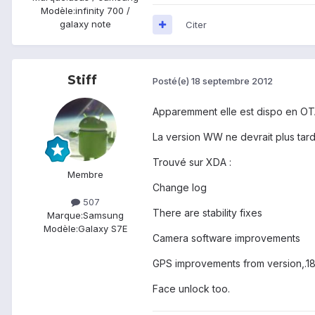
Modèle:
infinity 700 /
galaxy note
Citer
Stiff
Posté(e)
18 septembre 2012
Apparemment elle est dispo en OTA
La version WW ne devrait plus tard
Trouvé sur XDA :
Membre
Change log
507
There are stability fixes
Marque:
Samsung
Modèle:
Galaxy S7E
Camera software improvements
GPS improvements from version,.18 
Face unlock too.